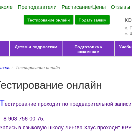
школе
Преподаватели
Расписание/Цены
Отзывы
КО
Тестирование онлайн
Подать заявку
м. 
м. 
Детям и подросткам
Подготовка к
Учебн
экзаменам
авная
Тестирование онлайн
Тестирование онлайн
Т
естирование проходит
по предварительной записи п
-903-756-00-75.
Запись в языковую школу Лингва Хаус проходит КР