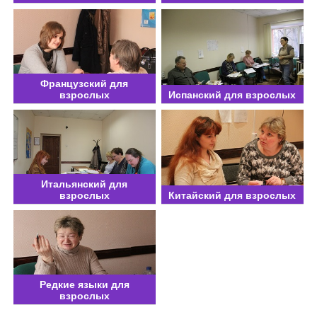
Французский для
взрослых
Испанский для взрослых
Итальянский для
взрослых
Китайский для взрослых
Редкие языки для
взрослых