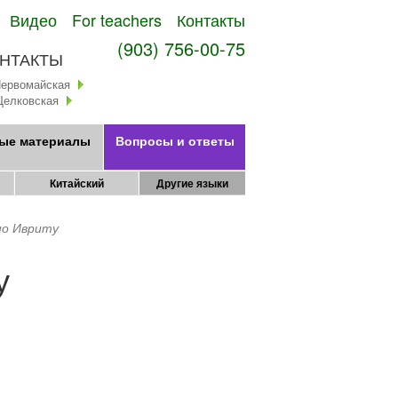
Видео
For teachers
Контакты
(903) 756-00-75
НТАКТЫ
Первомайская
Щелковская
ые материалы
Вопросы и ответы
Китайский
Другие языки
по Ивриту
у