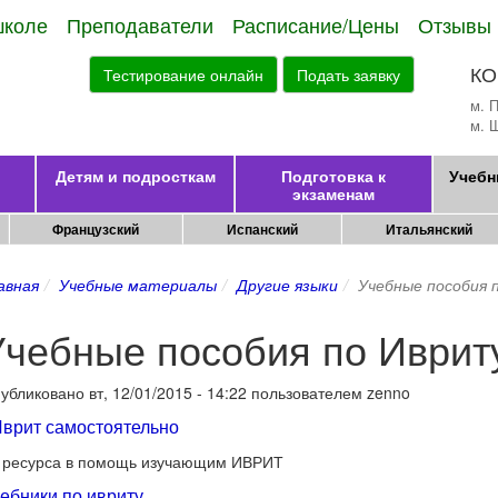
школе
Преподаватели
Расписание/Цены
Отзывы
КО
Тестирование онлайн
Подать заявку
м. 
м. 
Детям и подросткам
Подготовка к
Учебн
экзаменам
Французский
Испанский
Итальянский
авная
Учебные материалы
Другие языки
Учебные пособия 
Учебные пособия по Иврит
убликовано
вт, 12/01/2015 - 14:22
пользователем
zenno
врит самостоятельно
 ресурса в помощь изучающим ИВРИТ
ебники по ивриту