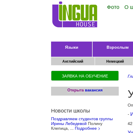
Фото
О 
Языки
Взрослым
Английский
Немецкий
ЗАЯВКА НА ОБУЧЕНИЕ
Гл
Открыта
вакансия
Оп
Новости школы
-
И
Поздравляем студентов группы
Ирины Лебедевой
Полину
42
Клепица, ...
Подробнее >
Уч