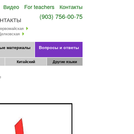
Видео
For teachers
Контакты
(903) 756-00-75
НТАКТЫ
Первомайская
Щелковская
ые материалы
Вопросы и ответы
Китайский
Другие языки
т