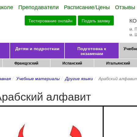
школе
Преподаватели
Расписание/Цены
Отзывы
КО
Тестирование онлайн
Подать заявку
м. 
м. 
Детям и подросткам
Подготовка к
Учебн
экзаменам
Французский
Испанский
Итальянский
авная
Учебные материалы
Другие языки
Арабский алфави
Арабский алфавит