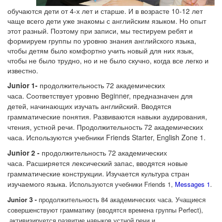
обучаются дети от 4-х лет и старше. И в возрасте 10-12 лет
чаще всего дети уже знакомы с английским языком. Но опыт
этот разный. Поэтому при записи, мы тестируем ребят и
формируем группы по уровню знания английского языка,
чтобы детям было комфортно учить новый для них язык,
чтобы не было трудно, но и не было скучно, когда все легко и
известно.
Junior 1-
п
родолжительность 72 академических
часа.
Соответствует уровню Beginner, предназначен для
детей, начинающих изучать английский. Вводятся
грамматические понятия. Развиваются навыки аудирования,
чтения, устной речи. Продолжительность 72 академических
часа. Используются учебники Friends Starter, English Zone 1.
Junior 2 -
п
родолжительность 72 академических
часа.
Расширяется лексический запас, вводятся новые
грамматические конструкции. Изучается культура стран
изучаемого языка.
Используются учебники Friends 1,
Messages 1
.
Junior 3 -
п
родолжительность 84 академических часа. Учащиеся
совершенствуют грамматику (вводятся времена группы Perfect),
активизируется развитие навыков устной речи и