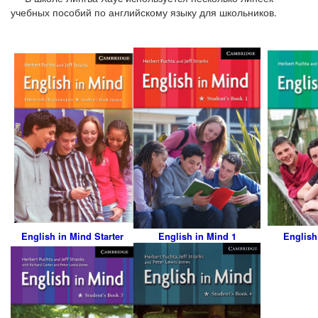
учебных пособий по английскому языку для школьников.
English in Mind Starter
English in Mind 1
English