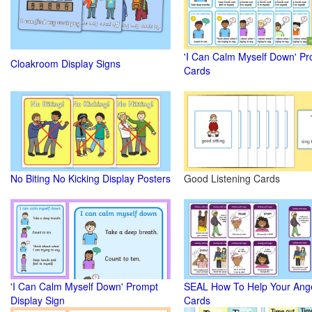
'I Can Calm Myself Down' P
Cloakroom Display Signs
Cards
No Biting No Kicking Display Posters
Good Listening Cards
'I Can Calm Myself Down' Prompt
SEAL How To Help Your Ang
Display Sign
Cards