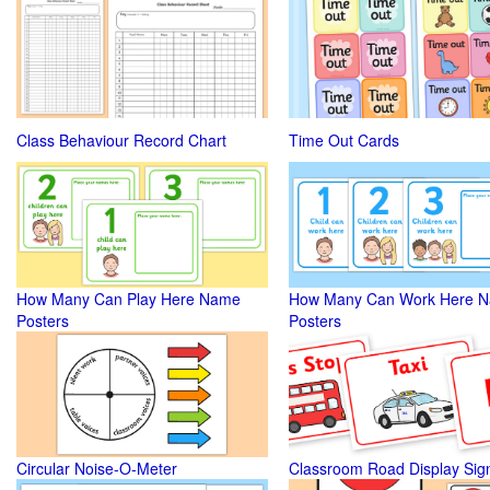
Class Behaviour Record Chart
Time Out Cards
How Many Can Play Here Name
How Many Can Work Here 
Posters
Posters
Circular Noise-O-Meter
Classroom Road Display Sig