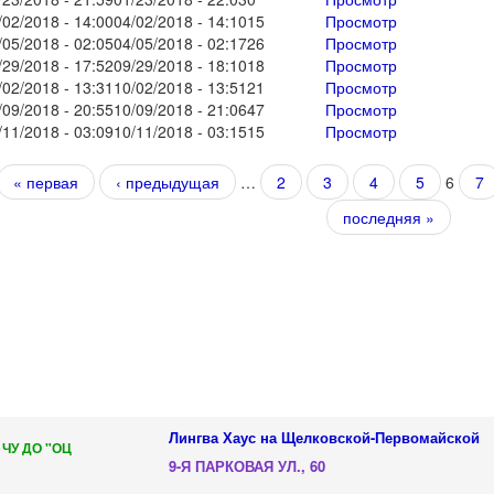
/02/2018 - 14:00
04/02/2018 - 14:10
15
Просмотр
/05/2018 - 02:05
04/05/2018 - 02:17
26
Просмотр
/29/2018 - 17:52
09/29/2018 - 18:10
18
Просмотр
/02/2018 - 13:31
10/02/2018 - 13:51
21
Просмотр
/09/2018 - 20:55
10/09/2018 - 21:06
47
Просмотр
/11/2018 - 03:09
10/11/2018 - 03:15
15
Просмотр
траницы
« первая
‹ предыдущая
…
2
3
4
5
6
7
последняя »
Лингва Хаус на Щелковской-Первомайской
 ЧУ ДО "ОЦ
9-Я ПАРКОВАЯ УЛ., 60