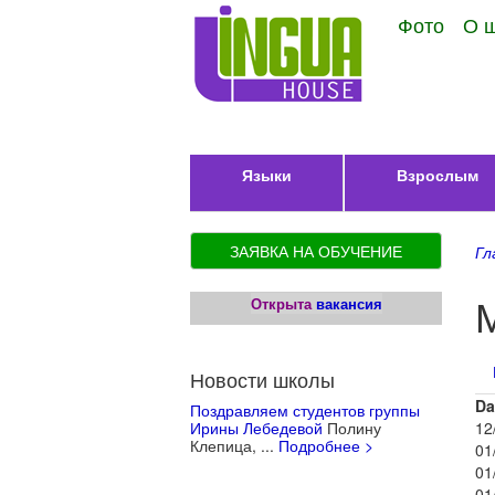
Фото
О 
Языки
Взрослым
ЗАЯВКА НА ОБУЧЕНИЕ
Гл
Открыта
вакансия
Новости школы
Г
Da
Поздравляем студентов группы
Ирины Лебедевой
Полину
12
Клепица, ...
Подробнее >
01
01
01