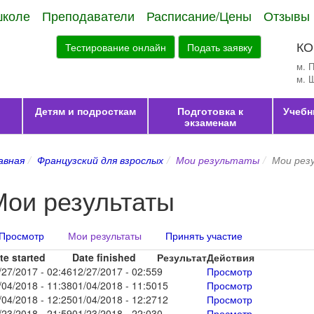
школе
Преподаватели
Расписание/Цены
Отзывы
КО
Тестирование онлайн
Подать заявку
м. 
м. 
Детям и подросткам
Подготовка к
Учебн
экзаменам
авная
Французский для взрослых
Мои результаты
Мои рез
Мои результаты
Просмотр
Мои результаты
(активная
Принять участие
лавные вкладки
вкладка)
te started
Date finished
Результат
Действия
/27/2017 - 02:46
12/27/2017 - 02:55
9
Просмотр
/04/2018 - 11:38
01/04/2018 - 11:50
15
Просмотр
/04/2018 - 12:25
01/04/2018 - 12:27
12
Просмотр
/23/2018 - 21:59
01/23/2018 - 22:03
0
Просмотр