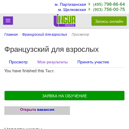
798-86-64
м. Партизанская
(495)
756-00-75
м. Щелковская
(903)
Запись онлайн
Главная
Французский для взрослых
Просмотр
Французский для взрослых
Просмотр
Мои результаты
(активная
Принять участие
Главные вкладки
вкладка)
You have finished this Тест.
ЗАЯВКА НА ОБУЧЕНИЕ
Открыта
вакансия