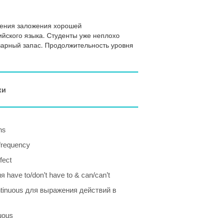
зрения заложения хорошей
ийского языка. Студенты уже неплохо
варный запас. Продолжительность уровня
ки
ns
frequency
fect
 have to/don’t have to & can/can’t
ntinuous для выражения действий в
uous