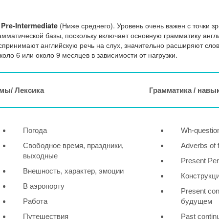
(Ниже среднего). Уровень очень важен с точки 
Pre-Intermediate
амматической базы, поскольку включает основную грамматику англ
спринимают английскую речь на слух, значительно расширяют сло
около 6 или около 9 месяцев в зависимости от нагрузки.
мы/ Лексика
Грамматика / навы
Погода
Wh-questio
Свободное время, праздники,
Adverbs of 
выходные
Present Per
Внешность, характер, эмоции
Конструкция
В аэропорту
Present co
Работа
будущем
Путешествия
Past contin