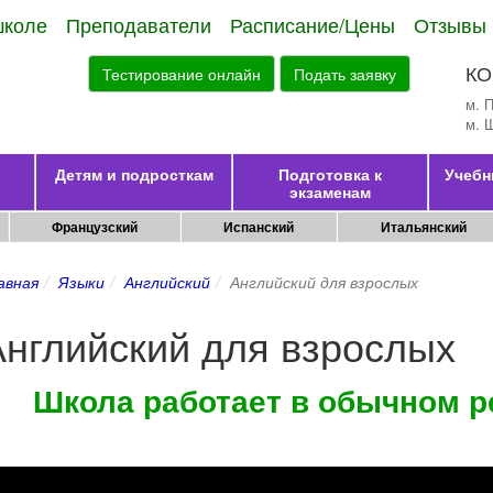
школе
Преподаватели
Расписание/Цены
Отзывы
КО
Тестирование онлайн
Подать заявку
м. 
м. 
Детям и подросткам
Подготовка к
Учебн
экзаменам
Французский
Испанский
Итальянский
авная
Языки
Английский
Английский для взрослых
Английский для взрослых
Школа работает в обычном р