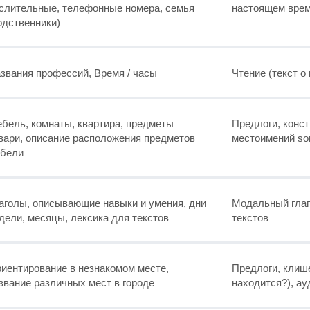
слительные, телефонные номера, семья
настоящем време
одственники)
звания профессий, Время / часы
Чтение (текст о
бель, комнаты, квартира, предметы
Предлоги, конст
вари, описание расположения предметов
местоимений so
бели
аголы, описывающие навыки и умения, дни
Модальный глаго
дели, месяцы, лексика для текстов
текстов
иентирование в незнакомом месте,
Предлоги, клише
звание различных мест в городе
находится?), ау