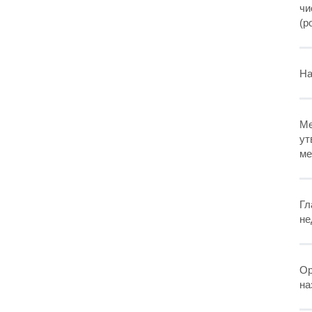
чи
(р
На
Ме
ут
ме
Гл
не
Ор
на