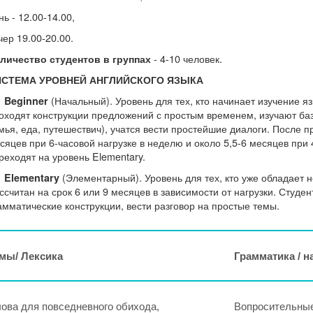
нь - 12.00-14.00,
чер 19.00-20.00.
- 4-10 человек.
личество студентов в группах
ИСТЕМА УРОВНЕЙ АНГЛИЙСКОГО ЯЗЫКА
(Начальный). Уровень для тех, кто начинает изучение я
Beginner
оходят конструкции предложений с простым временем, изучают баз
мья, еда, путешествич), учатся вести простейшие диалоги. После п
сяцев при 6-часовой нагрузке в неделю и около 5,5-6 месяцев при 
реходят на уровень Elementary.
(Элементарный). Уровень для тех, кто уже обладает
Elementary
ссчитан на срок 6 или 9 месяцев в зависимости от нагрузки. Студе
амматические конструкции, вести разговор на простые темы.
мы/ Лексика
Грамматика / 
ова для повседневного обихода,
Вопросительные