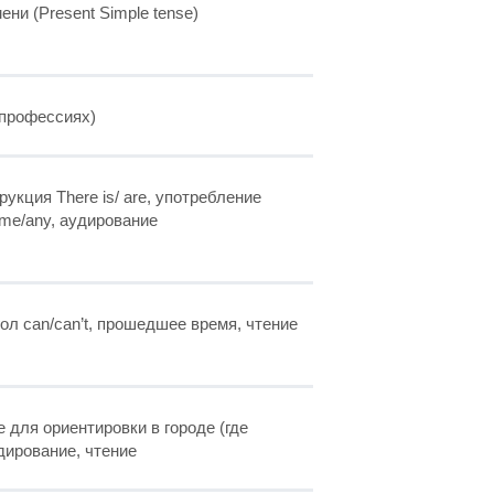
ни (Present Simple tense)
 профессиях)
рукция There is/ are, употребление
me/any, аудирование
л can/can’t, прошедшее время, чтение
 для ориентировки в городе (где
дирование, чтение