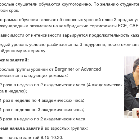
рослые слушатели обучаются круглогодично. По желанию студенто
бой срок.
ограмма обучения включает 5 основных уровней плюс 2 продвинуты
ждународным экзаменам на кембриджские сертификаты FCE, CAE
зависимости от интенсивности варьируется продолжительность кажд
ждый уровень условно разбивается на 3 подуровня, после окончани
ойденному материалу.
жим занятий:
рослые группы уровней от Berginner от Advanced
нимаются в следующих режимах:
 2 раза в неделю по 2 академических часа (4 академических
са в неделю);
 1 раз в неделю по 4 академических часа;
 1 раз в неделю по 3 академических часа;
 3 раза в неделю по 2 академических часа.
во взрослых группах:
емя начала занятий
ро - начало занятий 9.15-10.30,