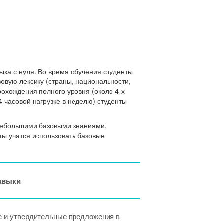
зыка с нуля. Во время обучения студенты
овую лексику (страны, национальности,
рохождения полного уровня (около 4-х
4 часовой нагрузке в неделю) студенты
 небольшими базовыми знаниями.
нты учатся использовать базовые
навыки
 и утвердительные предложения в