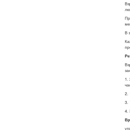
Вз
лю
Пр
ме
В 
Ка
пр
Ре
Вз
за
1.
ча
2.
3.
4.
Вр
ут