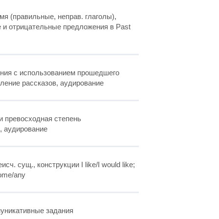
я (правильные, неправ. глаголы),
 и отрицательные предложения в Past
ения с использованием прошедшего
ление рассказов, аудирование
и превосходная степень
, аудирование
ч. сущ., конструкции I like/I would like;
ome/any
муникативные задания