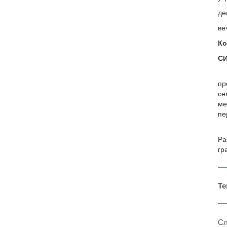
де
ве
Ко
С
пр
се
ме
пе
Ра
гр
Те
Сл