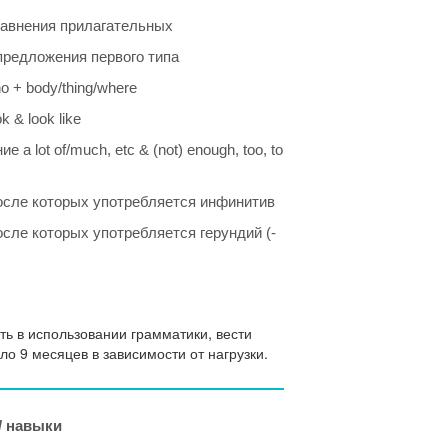
авнения прилагательных
редложения первого типа
o + body/thing/where
k & look like
е a lot of/much, etc & (not) enough, too, to
осле которых употребляется инфинитив
осле которых употребляется герундий (-
ь в использовании грамматики, вести
ло 9 месяцев в зависимости от нагрузки.
/ навыки