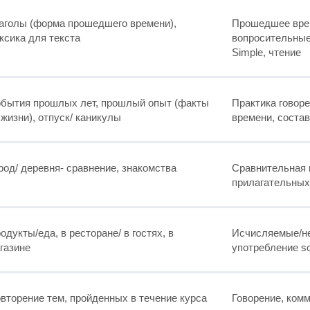
аголы (форма прошедшего времени),
Прошедшее врем
ксика для текста
вопросительные
Simple, чтение
бытия прошлых лет, прошлый опыт (факты
Практика говор
 жизни), отпуск/ каникулы
времени, состав
род/ деревня- сравнение, знакомства
Сравнительная 
прилагательных
одукты/еда, в ресторане/ в гостях, в
Исчисляемые/неис
газине
употребление s
вторение тем, пройденных в течение курса
Говорение, ком