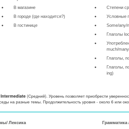
В магазине
Степени ср
В городе (где находится?)
Условные п
В гостинице
Some/any/n
Глаголы loo
Употреблени
much/many
Глаголы, п
Глаголы, п
ing)
(Средний). Уровень позволяет приобрести уверенност
Intermediate
седы на разные темы.
Продолжительность уровня - около 6 или око
мы/ Лексика
Грамматика 