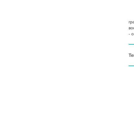
гр
во
- 
Те