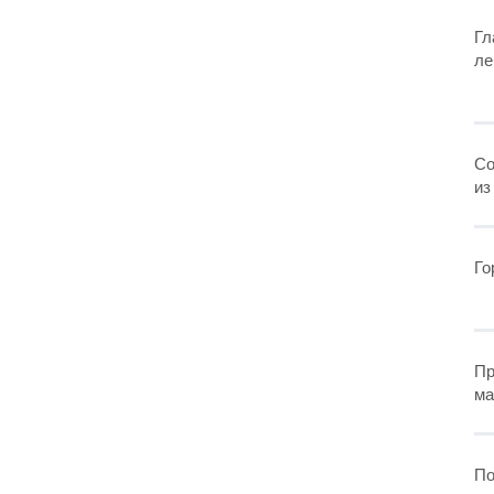
Гл
ле
Со
из
Го
Пр
ма
По